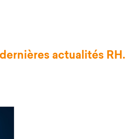
HR მოდულები
Sceau électronique
More
dernières actualités RH.