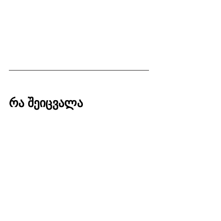
რა შეიცვალა
Payroll ავტომატიზდა და ხელით 
დათვლის საჭიროება პრაქტიკულად 
გაქრა. შვებულებები და 
დოკუმენტბრუნვა სრულად 
გაციფრულდა. HR გუნდმა კი დროის 
დიდი ნაწილი რუტინული 
პროცესების ნაცვლად უფრო 
მნიშვნელოვან ამოცანებზე 